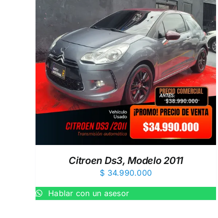
EW
AÑADIR AL CARRITO
/
QUICK VIEW
Citroen Ds3, Modelo 2011
$
34.990.000
Hablar con un asesor