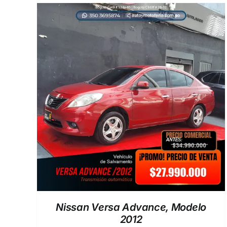
EW
AÑADIR AL CARRITO
/
QUICK VIEW
Nissan Versa Advance, Modelo
2012