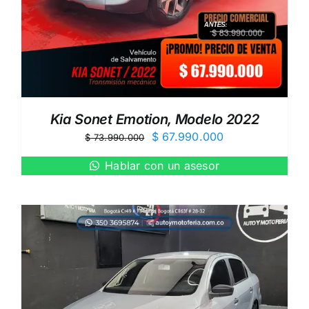
Kia Sonet Emotion, Modelo 2022
El
El
$
67.990.000
$
73.990.000
precio
precio
Hablar con un asesor
original
actual
era:
es:
$ 73.990.000.
$ 67.990.000.