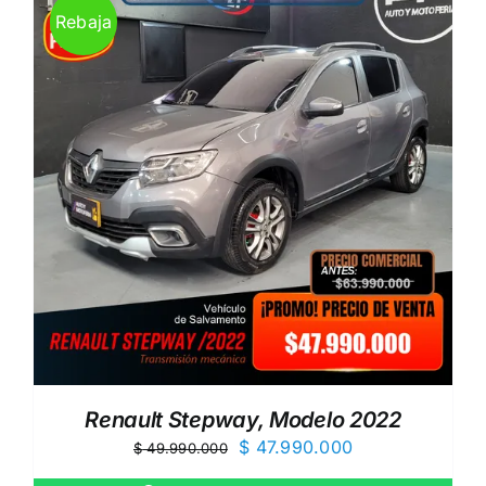
Rebaja
Renault Stepway, Modelo 2022
El
El
$
47.990.000
$
49.990.000
precio
precio