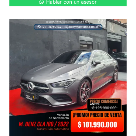
Hablar con un asesor
original
actual
era:
es:
$ 49.990.000.
$ 47.990.000.