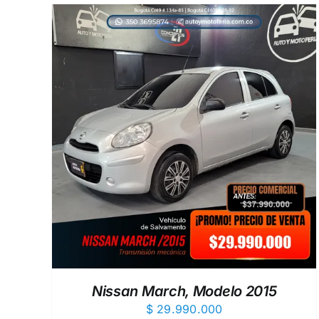
EW
AÑADIR AL CARRITO
/
QUICK VIEW
Nissan March, Modelo 2015
$
29.990.000