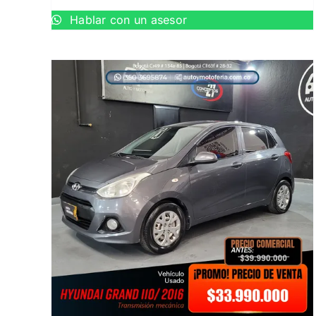
Hablar con un asesor
EW
AÑADIR AL CARRITO
/
QUICK VIEW