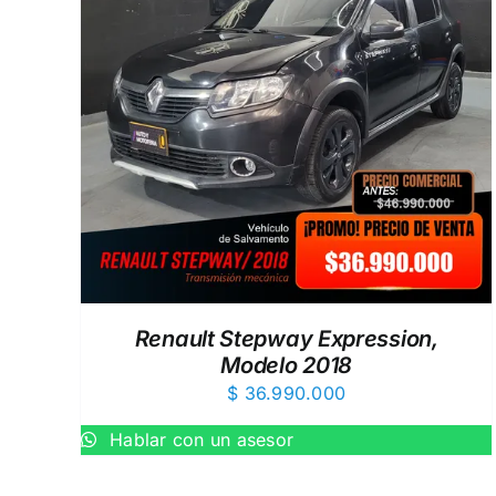
EW
AÑADIR AL CARRITO
/
QUICK VIEW
Renault Stepway Expression,
Modelo 2018
$
36.990.000
Hablar con un asesor