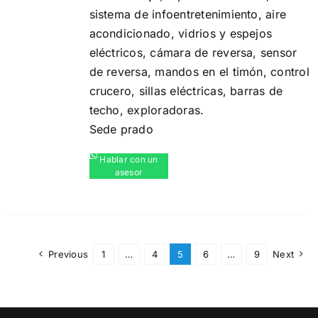
sistema de infoentretenimiento,️ aire
acondicionado, vidrios y espejos
eléctricos,️ cámara de reversa,️ sensor
de reversa, mandos en el timón, control
crucero, sillas eléctricas, barras de
techo, exploradoras.
Sede prado
Hablar con un
asesor
Previous
1
…
4
5
6
…
9
Next