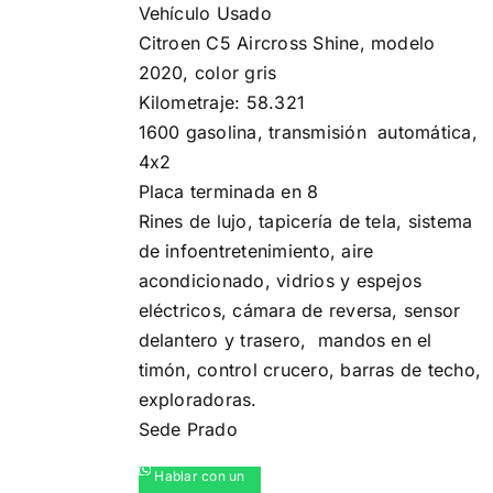
Vehículo Usado
era:
es:
Citroen C5 Aircross Shine, modelo
$ 78.990.000.
$ 75.990.000.
2020, color gris
Kilometraje: 58.321
1600 gasolina, transmisión automática,
4x2
Placa terminada en 8
Rines de lujo, ️tapicería de tela, sistema
de infoentretenimiento,️ aire
acondicionado, vidrios y espejos
eléctricos,️ cámara de reversa,️ sensor
delantero y trasero,️ mandos en el
timón, control crucero, barras de techo,
exploradoras.
Sede Prado
Hablar con un