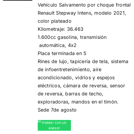
Vehículo Salvamento por choque frontal
era:
es:
Renault Stepway Intens, modelo 2021,
$ 48.990.000.
$ 45.990.000.
color plateado
Kilometraje: 36.463
1.600cc gasolina, transmisión
automática, 4x2
Placa terminada en 5
Rines de lujo, ️tapicería de tela, sistema
de infoentretenimiento,️ aire
acondicionado, vidrios y espejos
eléctricos,️ cámara de reversa,️ sensor
de reversa,️ barras de techo,
exploradoras, mandos en el timón.
Sede 7de agosto
Hablar con un
asesor