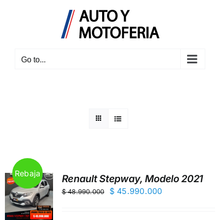
Skip
to
content
Go to...
Rebaja
Renault Stepway, Modelo 2021
El
El
$
45.990.000
$
48.990.000
precio
precio
original
actual