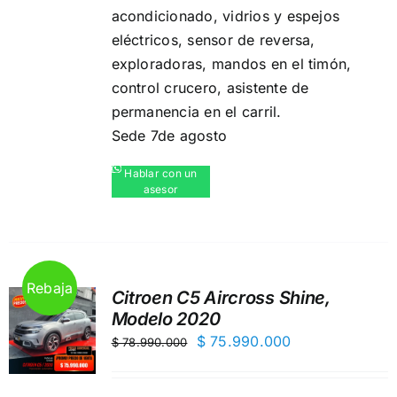
acondicionado, vidrios y espejos
eléctricos,️ sensor de reversa,️
exploradoras, mandos en el timón,
control crucero, asistente de
permanencia en el carril.
Sede 7de agosto
Hablar con un
asesor
Rebaja
Citroen C5 Aircross Shine,
Modelo 2020
El
El
$
75.990.000
$
78.990.000
precio
precio
original
actual