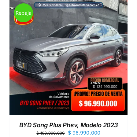
Rebaja
BYD Song Plus Phev, Modelo 2023
El
El
$
96.990.000
$
108.990.000