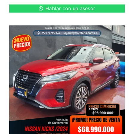
precio
precio
Hablar con un asesor
original
actual
era:
es:
$ 108.990.000.
$ 96.990.000.