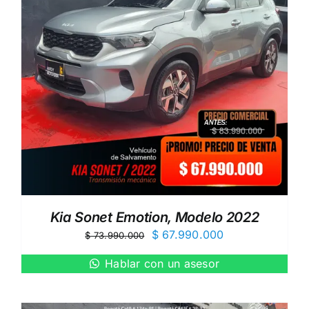
Kia Sonet Emotion, Modelo 2022
El
El
$
67.990.000
$
73.990.000
precio
precio
Hablar con un asesor
original
actual
era:
es:
$ 73.990.000.
$ 67.990.000.