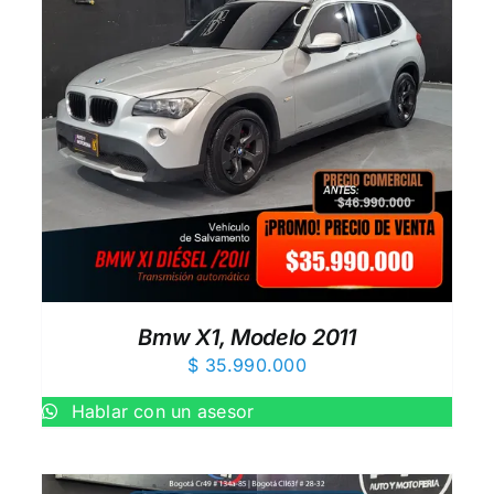
AÑADIR AL CARRITO
/
QUICK VIEW
Bmw X1, Modelo 2011
$
35.990.000
Hablar con un asesor