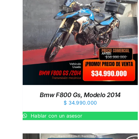
EW
AÑADIR AL CARRITO
/
QUICK VIEW
Bmw F800 Gs, Modelo 2014
$
34.990.000
Hablar con un asesor