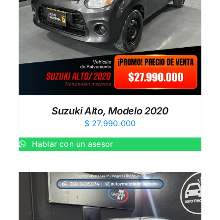
AÑADIR AL CARRITO
/
QUICK VIEW
Suzuki Alto, Modelo 2020
$
27.990.000
Hablar con un asesor