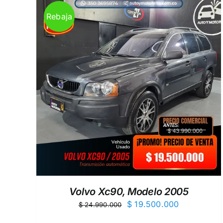
Rebaja
EW
AÑADIR AL CARRITO
/
QUICK VIEW
Volvo Xc90, Modelo 2005
El
El
$
19.500.000
$
24.990.000
precio
precio