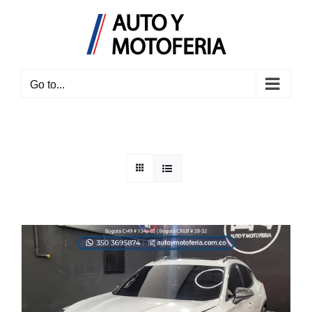
Skip
to
content
Go to...