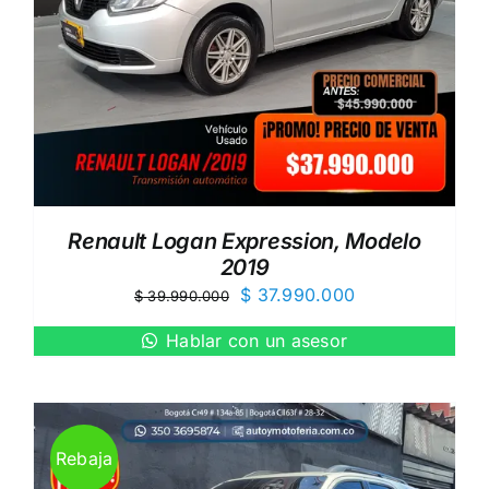
Renault Logan Expression, Modelo
2019
El
El
$
37.990.000
$
39.990.000
precio
precio
Hablar con un asesor
original
actual
era:
es:
$ 39.990.000.
$ 37.990.000.
Rebaja