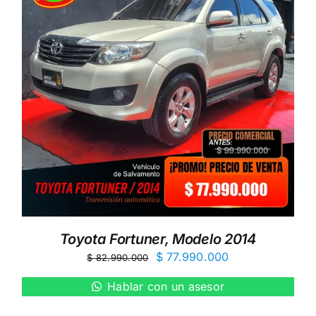
Toyota Fortuner, Modelo 2014
El
El
$
77.990.000
$
82.990.000
precio
precio
Hablar con un asesor
original
actual
era:
es: