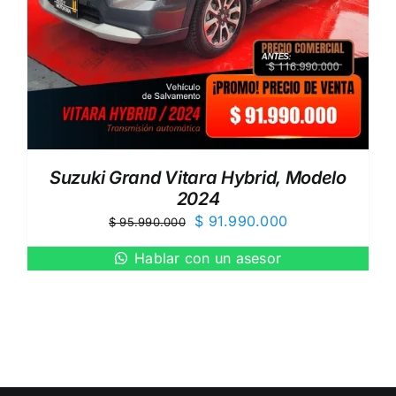
Suzuki Grand Vitara Hybrid, Modelo
2024
El
El
$
91.990.000
$
95.990.000
precio
precio
Hablar con un asesor
original
actual
era:
es:
$ 95.990.000.
$ 91.990.000.