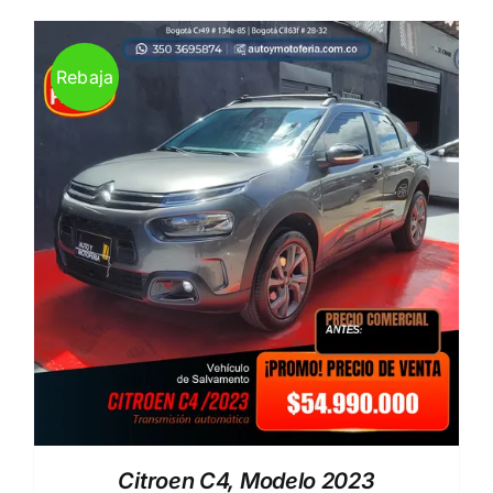
era:
es:
$ 42.500.000.
$ 35.990.000.
Rebaja
Citroen C4, Modelo 2023