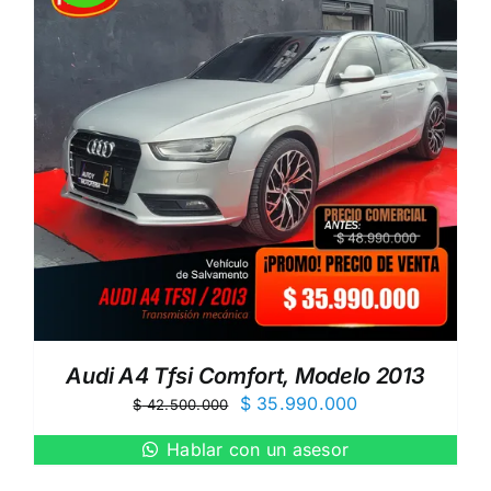
Audi A4 Tfsi Comfort, Modelo 2013
El
El
$
35.990.000
$
42.500.000
precio
precio
Hablar con un asesor
original
actual