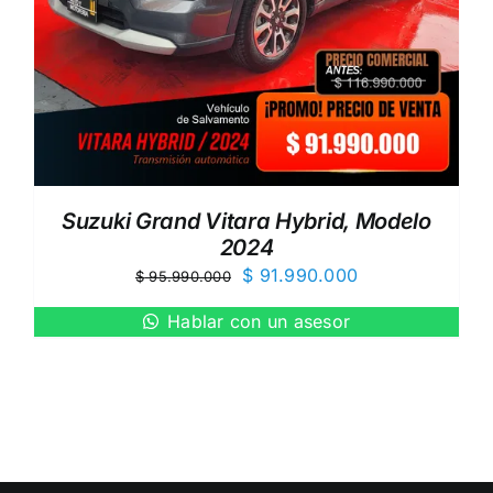
Suzuki Grand Vitara Hybrid, Modelo
2024
El
El
$
91.990.000
$
95.990.000
precio
precio
Hablar con un asesor
original
actual
era:
es:
$ 95.990.000.
$ 91.990.000.