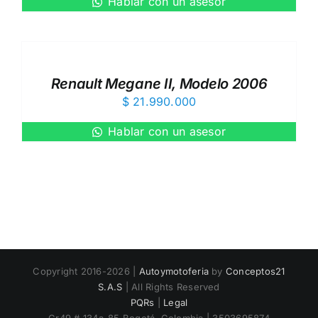
Hablar con un asesor
Renault Megane II, Modelo 2006
$
21.990.000
Hablar con un asesor
Copyright 2016-2026 |
Autoymotoferia
by
Conceptos21
S.A.S
| All Rights Reserved
PQRs
|
Legal