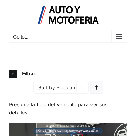
Skip
to
content
Go to...
Filtrar:

Presiona la foto del vehículo para ver sus
detalles.