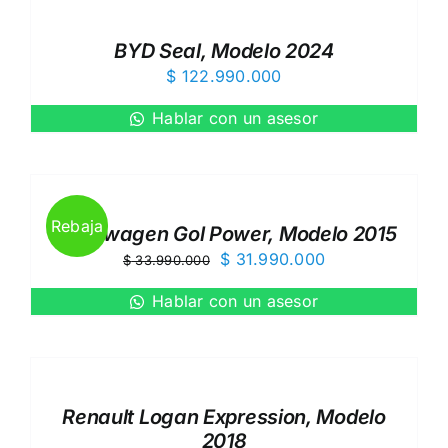
BYD Seal, Modelo 2024
$
122.990.000
Hablar con un asesor
Rebaja
Volkswagen Gol Power, Modelo 2015
El
El
$
31.990.000
$
33.990.000
precio
precio
Hablar con un asesor
original
actual
era:
es:
$ 33.990.000.
$ 31.990.000.
Renault Logan Expression, Modelo
2018