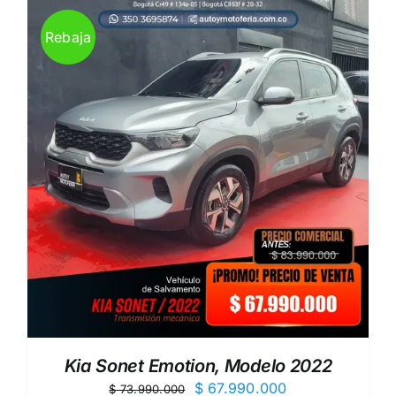
Rebaja
Kia Sonet Emotion, Modelo 2022
El
El
$
67.990.000
$
73.990.000