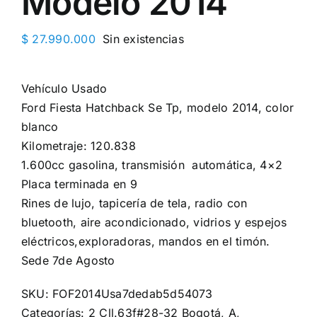
Modelo 2014
$
27.990.000
Sin existencias
Vehículo Usado
Ford Fiesta Hatchback Se Tp, modelo 2014, color
blanco
Kilometraje: 120.838
1.600cc gasolina, transmisión automática, 4×2
Placa terminada en 9
Rines de lujo, ️tapicería de tela, radio con
bluetooth,️ aire acondicionado, vidrios y espejos
eléctricos,️exploradoras, mandos en el timón.
Sede 7de Agosto
SKU:
FOF2014Usa7dedab5d54073
Categorías:
2 Cll.63f#28-32 Bogotá
,
A
,