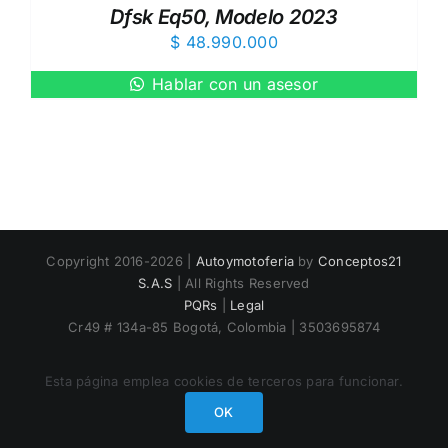
Dfsk Eq50, Modelo 2023
DETAILS
$
48.990.000
Hablar con un asesor
Copyright 2016-2026 |
Autoymotoferia
by
Conceptos21
S.A.S
| All Rights Reserved
PQRs
|
Legal
Cr49 # 134a-85 Bogotá, Colombia | 3503695874
Esta página emplea cookies de terceros para funcionar.
Facebook
Instagram
Tiktok
Phone
OK