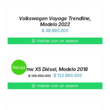
AL
$ 51.500.000.
$ 40.990.000.
CARRITO
/
Volkswagen Voyage Trendline,
DETAILS
Modelo 2022
$
38.990.000
Hablar con un asesor
AÑADIR
AL
CARRITO
/
Rebaja
Bmw X5 Diésel, Modelo 2018
DETAILS
El
El
$
132.990.000
$
139.990.000
precio
precio
Hablar con un asesor
original
actual
AÑADIR
era:
es:
AL
$ 139.990.000.
$ 132.990.000
CARRITO
/