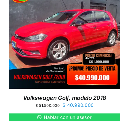
Volkswagen Golf, modelo 2018
El
El
$
40.990.000
$
51.500.000
precio
precio
Hablar con un asesor
original
actual
AÑADIR
era:
es: